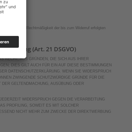
t widerrufen. Die Rechtmäßigkeit der bis zum Widerruf erfolgten
ktwerbung (Art. 21 DSGVO)
S RECHT, AUS GRÜNDEN, DIE SICH AUS IHRER
N; DIES GILT AUCH FÜR EIN AUF DIESE BESTIMMUNGEN
IESER DATENSCHUTZERKLÄRUNG. WENN SIE WIDERSPRUCH
KÖNNEN ZWINGENDE SCHUTZWÜRDIGE GRÜNDE FÜR DIE
NT DER GELTENDMACHUNG, AUSÜBUNG ODER
 JEDERZEIT WIDERSPRUCH GEGEN DIE VERARBEITUNG
S PROFILING, SOWEIT ES MIT SOLCHER
IESSEND NICHT MEHR ZUM ZWECKE DER DIREKTWERBUNG