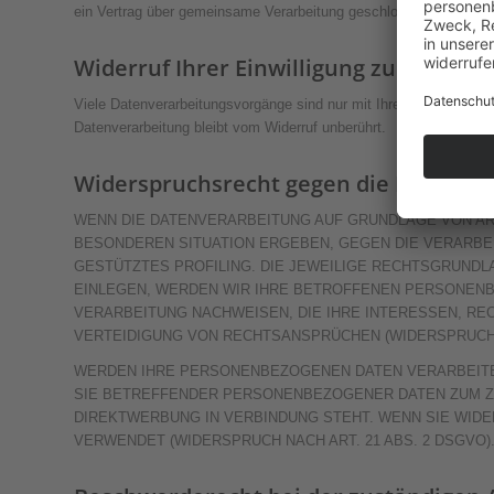
ein Vertrag über gemeinsame Verarbeitung geschlossen.
Widerruf Ihrer Einwilligung zur Daten
Viele Datenverarbeitungsvorgänge sind nur mit Ihrer ausdrücklichen
Datenverarbeitung bleibt vom Widerruf unberührt.
Widerspruchsrecht gegen die Datenerh
WENN DIE DATENVERARBEITUNG AUF GRUNDLAGE VON ART. 
BESONDEREN SITUATION ERGEBEN, GEGEN DIE VERARBE
GESTÜTZTES PROFILING. DIE JEWEILIGE RECHTSGRUNDL
EINLEGEN, WERDEN WIR IHRE BETROFFENEN PERSONENB
VERARBEITUNG NACHWEISEN, DIE IHRE INTERESSEN, R
VERTEIDIGUNG VON RECHTSANSPRÜCHEN (WIDERSPRUCH N
WERDEN IHRE PERSONENBEZOGENEN DATEN VERARBEITET
SIE BETREFFENDER PERSONENBEZOGENER DATEN ZUM ZW
DIREKTWERBUNG IN VERBINDUNG STEHT. WENN SIE WI
VERWENDET (WIDERSPRUCH NACH ART. 21 ABS. 2 DSGVO)