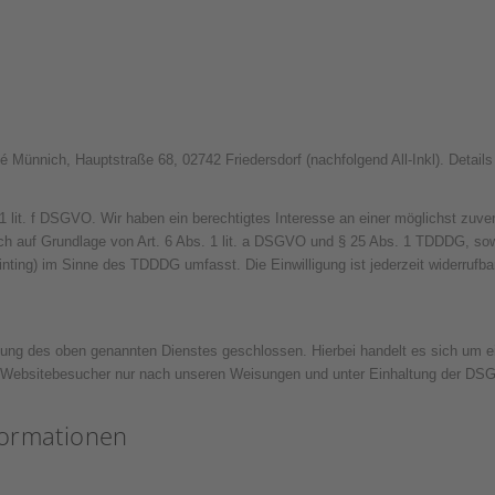
Münnich, Hauptstraße 68, 02742 Friedersdorf (nachfolgend All-Inkl). Details
. 1 lit. f DSGVO. Wir haben ein berechtigtes Interesse an einer möglichst zuv
ßlich auf Grundlage von Art. 6 Abs. 1 lit. a DSGVO und § 25 Abs. 1 TDDDG, sow
nting) im Sinne des TDDDG umfasst. Die Einwilligung ist jederzeit widerrufba
zung des oben genannten Dienstes geschlossen. Hierbei handelt es sich um ei
r Websitebesucher nur nach unseren Weisungen und unter Einhaltung der DSG
nformationen