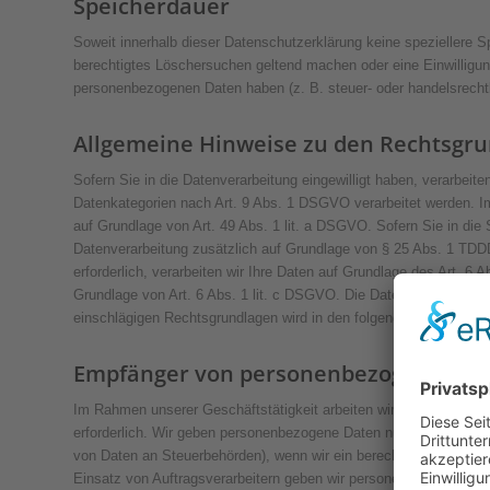
Speicherdauer
Soweit innerhalb dieser Datenschutzerklärung keine speziellere S
berechtigtes Löschersuchen geltend machen oder eine Einwilligung
personenbezogenen Daten haben (z. B. steuer- oder handelsrechtli
Allgemeine Hinweise zu den Rechtsgru
Sofern Sie in die Datenverarbeitung eingewilligt haben, verarbei
Datenkategorien nach Art. 9 Abs. 1 DSGVO verarbeitet werden. Im 
auf Grundlage von Art. 49 Abs. 1 lit. a DSGVO. Sofern Sie in die S
Datenverarbeitung zusätzlich auf Grundlage von § 25 Abs. 1 TDDDG
erforderlich, verarbeiten wir Ihre Daten auf Grundlage des Art. 6 A
Grundlage von Art. 6 Abs. 1 lit. c DSGVO. Die Datenverarbeitung k
einschlägigen Rechtsgrundlagen wird in den folgenden Absätzen d
Empfänger von personenbezogenen D
Im Rahmen unserer Geschäftstätigkeit arbeiten wir mit verschied
erforderlich. Wir geben personenbezogene Daten nur dann an extern
von Daten an Steuerbehörden), wenn wir ein berechtigtes Interes
Einsatz von Auftragsverarbeitern geben wir personenbezogene Dat