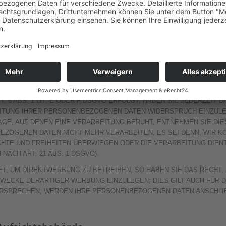
verarbeitung
 Einwilligung möglich. Sie können eine bereits erteilte Einwilligung jederzei
ebung in besonderen Fällen sowie gegen Dire
6 ABS. 1 LIT. E ODER F DSGVO ERFOLGT, HABEN SIE JEDERZEIT DA
ITUNG IHRER PERSONENBEZOGENEN DATEN WIDERSPRUCH EINZULEGE
AGE, AUF DENEN EINE VERARBEITUNG BERUHT, ENTNEHMEN SIE D
EZOGENEN DATEN NICHT MEHR VERARBEITEN, ES SEI DENN, WIR 
ECHTE UND FREIHEITEN ÜBERWIEGEN ODER DIE VERARBEITUNG DIE
ACH ART. 21 ABS. 1 DSGVO).
, UM DIREKTWERBUNG ZU BETREIBEN, SO HABEN SIE DAS RECHT,
ECKE DERARTIGER WERBUNG EINZULEGEN; DIES GILT AUCH FÜR DA
DERSPRECHEN, WERDEN IHRE PERSONENBEZOGENEN DATEN ANSCHL
.