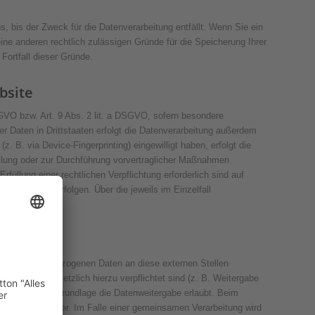
, bis der Zweck für die Datenverarbeitung entfällt. Wenn Sie ein
ine anderen rechtlich zulässigen Gründe für die Speicherung Ihrer
Fortfall dieser Gründe.
bsite
DSGVO bzw. Art. 9 Abs. 2 lit. a DSGVO, sofern besondere
r Daten in Drittstaaten erfolgt die Datenverarbeitung außerdem
. B. via Device-Fingerprinting) eingewilligt haben, erfolgt die
füllung oder zur Durchführung vorvertraglicher Maßnahmen
rfüllung einer rechtlichen Verpflichtung erforderlich sind auf
it. f DSGVO erfolgen. Über die jeweils im Einzelfall
 von personenbezogenen Daten an diese externen Stellen
, wenn wir gesetzlich hierzu verpflichtet sind (z. B. Weitergabe
onstige Rechtsgrundlage die Datenweitergabe erlaubt. Beim
rarbeitung weiter. Im Falle einer gemeinsamen Verarbeitung wird