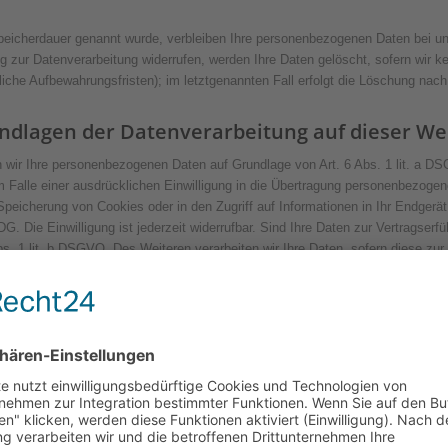
peicherdauer genannt wurde, verbleiben Ihre personenbezogenen Daten bei uns
 zur Datenverarbeitung widerrufen, werden Ihre Daten gelöscht, sofern wir ke
che Aufbewahrungsfristen); im letztgenannten Fall erfolgt die Löschung nach 
ndlagen der Datenverarbeitung auf dieser We
ten wir Ihre personenbezogenen Daten auf Grundlage von Art. 6 Abs. 1 lit. a 
Falle einer ausdrücklichen Einwilligung in die Übertragung personenbezogene
peicherung von Cookies oder in den Zugriff auf Informationen in Ihr Endgerät (z
. Die Einwilligung ist jederzeit widerrufbar. Sind Ihre Daten zur Vertragser
bs. 1 lit. b DSGVO. Des Weiteren verarbeiten wir Ihre Daten, sofern diese zur E
ann ferner auf Grundlage unseres berechtigten Interesses nach Art. 6 Abs. 1 l
ieser Datenschutzerklärung informiert.
aten
enen externen Stellen zusammen. Dabei ist teilweise auch eine Übermittlung
e Stellen weiter, wenn dies im Rahmen einer Vertragserfüllung erforderlich ist
se nach Art. 6 Abs. 1 lit. f DSGVO an der Weitergabe haben oder wenn eine s
en unserer Kunden nur auf Grundlage eines gültigen Vertrags über Auftragsve